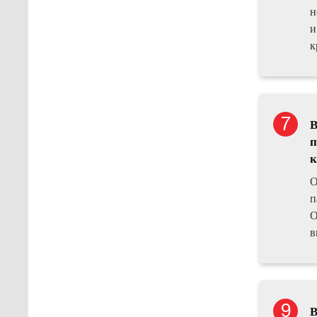
н
и
к
В
п
к
О
п
О
в
В