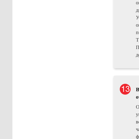
о
д
У
о
п
Т
П
д
В
о
О
у
в
ч
ф