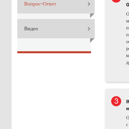
Вопрос-Ответ
G
О
м
п
Видео
п
о
р
к
д
В
и
О
с