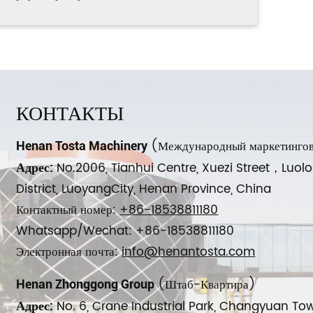
КОНТАКТЫ
(Международный маркетингов
Henan Tosta Machinery
No.2006, Tianhui Centre, Xuezi Street，Luol
Адрес:
District, LuoyangCity, Henan Province, China
Контактный номер:
+86-18538811180
Whatsapp/Wechat: +86-18538811180
Электронная почта:
info@henantosta.com
(Штаб-Квартира)
Henan Zhonggong Group
No. 6, Crane Industrial Park, Changyuan To
Адрес: