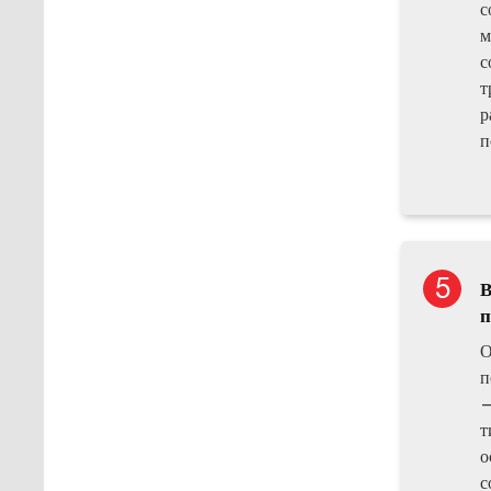
с
м
с
т
р
п
В
п
О
п
—
т
о
с