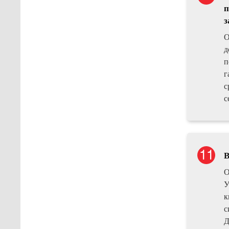
п
з
О
д
п
г
с
с
В
О
У
к
с
Д