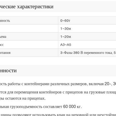
ческие характеристики
мность
0~60т
1~30м
ъема
1~20м
асс
A3~A5
итания
3-Фазы 380 В переменного тока, 
нности
сть работы с контейнерами различных размеров, включая 20-, 3
тся для перемещения контейнеров с прицепов на грузовые площа
ры остаются на прицепах.
ьная грузоподъемность составляет 60 000 кг.
шины позволяют использовать кран на неровной или неустойчи