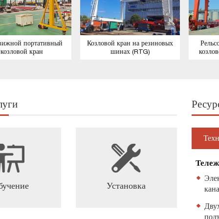
вижной портативный
Козловой кран на резиновых
Рельс
козловой кран
шинах (RTG)
козлов
луги
Ресур
Техн
Тележ
Элек
бучение
Установка
кан
Дву
под