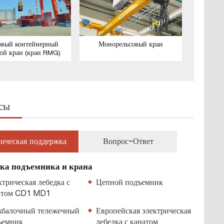
овый контейнерный
Монорельсовый кран
ой кран (кран RMG)
сы
ическая поддержка
Вопрос-Ответ
ка подъемника и крана
трическая лебедка с
Цепной подъемник
атом CD1 MD1
хбалочный тележечный
Европейская электрическая
ъемник
лебедка с канатом