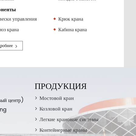
оненты
вески управления
Крюк крана
моз крана
Кабина крана
робнее
ПРОДУКЦИЯ
Мостовой кран
ый центр)
Козловой кран
ong
Легкие крановые системы
Контейнерные краны