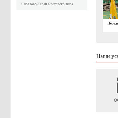
козловой кран мостового типа
Перед
Наши ус
О