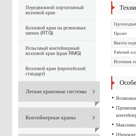
Техни
Передвижной портативный
козловой кран
Грузоподъе
Козловой кран на резиновых
шинах (RTG)
Пролет
Высота под
Рельсовый контейнерный
Рабочий кл
козловой кран (кран RMG)
Источник п
Козловой кран (европейский
стандарт)
Особе
Легкие крановые системы
Возможно
Применяе
контейне
Контейнерные краны
Максимал
Широкие 