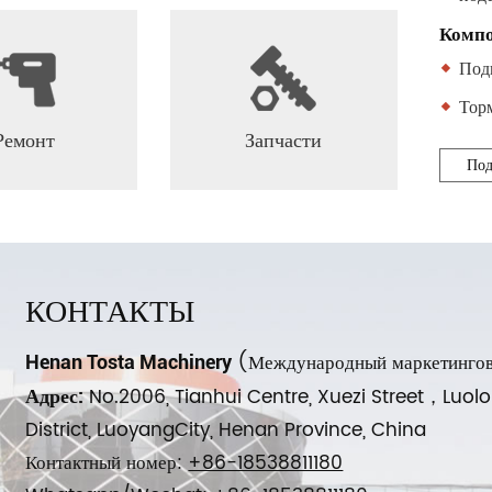
Комп
Под
Тор
Ремонт
Запчасти
Под
КОНТАКТЫ
(Международный маркетингов
Henan Tosta Machinery
No.2006, Tianhui Centre, Xuezi Street，Luol
Адрес:
District, LuoyangCity, Henan Province, China
Контактный номер:
+86-18538811180